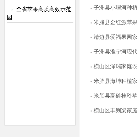
子洲县小理河种
全省苹果高质高效示范
园
米脂县金红源苹
靖边县爱福果园
子洲县淮宁河现
横山区泽瑞家庭
米脂县海坤种植
米脂县高硷桂玲
横山区丰则梁家