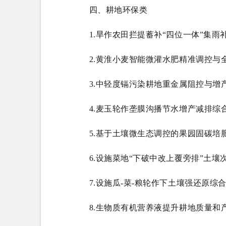
四、耕地环保类
1.旱作农田拦提蓄补“四位一体”集雨
2.黄淮小麦智能微灌水肥精准调控与
3.中轻度镉污染耕地重金属阻控与增
4.麦玉轮作垄膜沟播节水增产减排综
5.基于土壤微生态调控的果园固碳培
6.设施菜地“下破中改上覆旁排”土
7.设施瓜-菜-粮轮作下土壤强还原综
8.生物质有机营养液提升耕地质量和