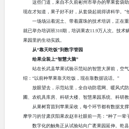
这些门道，来自不久前彬州市举办的苹果套袋助
现在才知道，果子好不好，从套袋起就得讲科学。”
一场场沾着泥土、带着露珠的技术培训，正在重塑
就已举办培训班310期，培训果农11.9万人次。
果园里的生动实践。
从“靠天吃饭”到数字管园
给果业装上“智慧大脑”
站在长武县苹果试验示范站的智慧大屏前，空
绍：“以前种苹果靠天吃饭，现在靠数据说话。”
放眼望去，示范站里，全自动防雹网、暖风式
圃、农机具库房、科研大楼、智慧果园系统、科研
从果树育苗到苹果采收，每个环节都有数据支
摩学习的甘肃庆阳果农赵丰社眼前一亮：“种了一辈
数字化的触角正从试验站向广袤果园延伸。乾县