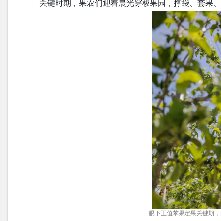
关键时期，果农们迎着晨光穿梭果园，撑袋、套果
眼下正值苹果定果关键期，