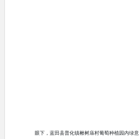
眼下，蓝田县普化镇楸树庙村葡萄种植园内绿