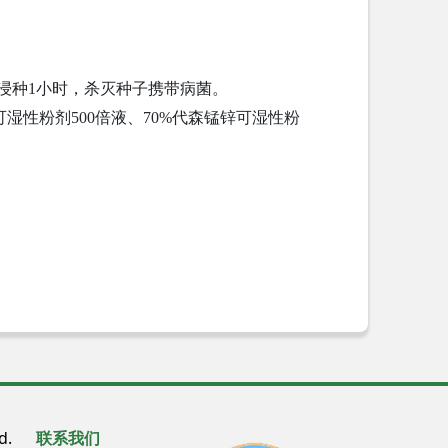
浸种1小时，杀灭种子携带病菌。
湿性粉剂500倍液、70%代森锰锌可湿性粉
ved.
联系我们