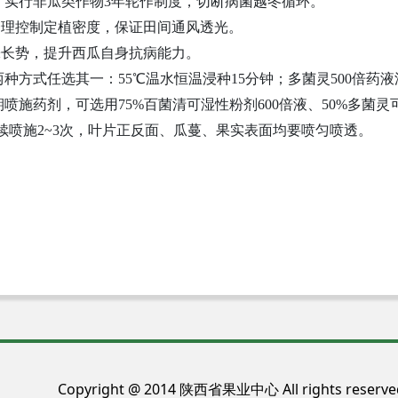
实行非瓜类作物3年轮作制度，切断病菌越冬循环。
理控制定植密度，保证田间通风透光。
长势，提升西瓜自身抗病能力。
方式任选其一：55℃温水恒温浸种15分钟；多菌灵500倍药液
药剂，可选用75%百菌清可湿性粉剂600倍液、50%多菌灵可
连续喷施2~3次，叶片正反面、瓜蔓、果实表面均要喷匀喷透。
Copyright @ 2014 陕西省果业中心 All rights reser